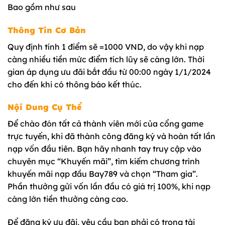
Bao gồm như sau
Thông Tin Cơ Bản
Quy định tính 1 điểm sẽ =1000 VND, do vậy khi nạp
càng nhiều tiền mức điểm tích lũy sẽ càng lớn. Thời
gian áp dụng ưu đãi bắt đầu từ 00:00 ngày 1/1/2024
cho đến khi có thông báo kết thúc.
Nội Dung Cụ Thể
Để chào đón tất cả thành viên mới của cổng game
trực tuyến, khi đã thành công đăng ký và hoàn tất lần
nạp vốn đầu tiên. Bạn hãy nhanh tay truy cập vào
chuyên mục “Khuyến mãi”, tìm kiếm chương trình
khuyến mãi nạp đầu Bay789 và chọn “Tham gia”.
Phần thưởng gửi vốn lần đầu có giá trị 100%, khi nạp
càng lớn tiền thưởng càng cao.
Để đăng ký ưu đãi, yêu cầu bạn phải có trong tài