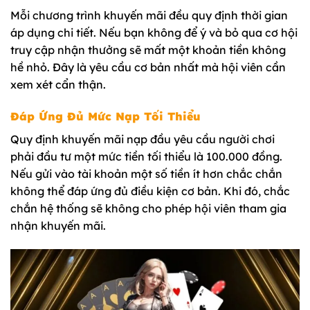
Mỗi chương trình khuyến mãi đều quy định thời gian
áp dụng chi tiết. Nếu bạn không để ý và bỏ qua cơ hội
truy cập nhận thưởng sẽ mất một khoản tiền không
hề nhỏ. Đây là yêu cầu cơ bản nhất mà hội viên cần
xem xét cẩn thận.
Đáp Ứng Đủ Mức Nạp Tối Thiểu
Quy định khuyến mãi nạp đầu yêu cầu người chơi
phải đầu tư một mức tiền tối thiểu là 100.000 đồng.
Nếu gửi vào tài khoản một số tiền ít hơn chắc chắn
không thể đáp ứng đủ điều kiện cơ bản. Khi đó, chắc
chắn hệ thống sẽ không cho phép hội viên tham gia
nhận khuyến mãi.