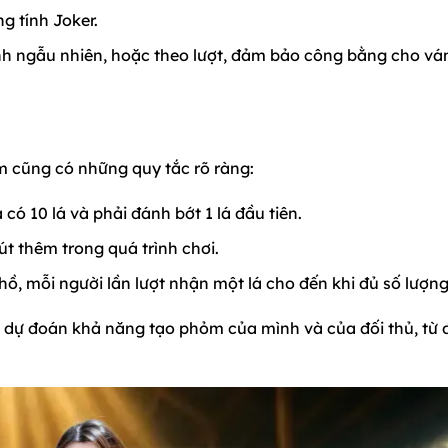
g tính Joker.
nh ngẫu nhiên, hoặc theo lượt, đảm bảo công bằng cho vá
m cũng có những quy tắc rõ ràng:
 có 10 lá và phải đánh bớt 1 lá đầu tiên.
út thêm trong quá trình chơi.
hồ, mỗi người lần lượt nhận một lá cho đến khi đủ số lượng
a dự đoán khả năng tạo phỏm của mình và của đối thủ, từ 