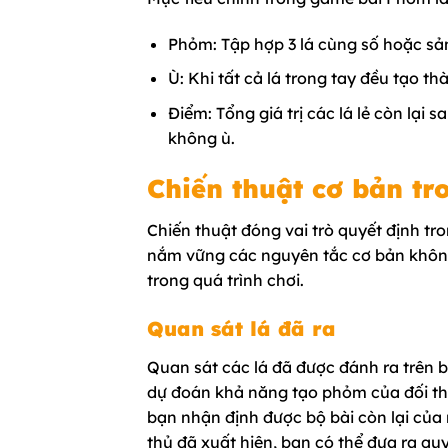
Phỏm: Tập hợp 3 lá cùng số hoặc sản
Ù: Khi tất cả lá trong tay đều tạo t
Điểm: Tổng giá trị các lá lẻ còn lại 
không ù.
Chiến thuật cơ bản t
Chiến thuật đóng vai trò quyết định tr
nắm vững các nguyên tắc cơ bản không 
trong quá trình chơi.
Quan sát lá đã ra
Quan sát các lá đã được đánh ra trên 
dự đoán khả năng tạo phỏm của đối thủ.
bạn nhận định được bộ bài còn lại của 
thủ đã xuất hiện, bạn có thể đưa ra qu