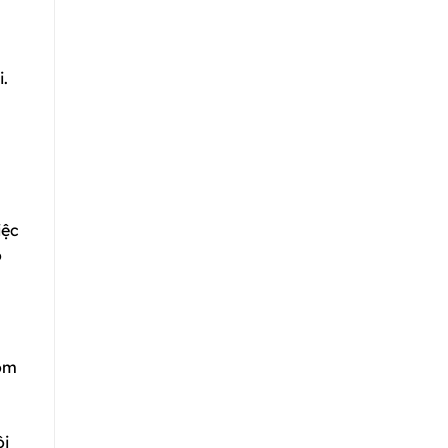
i.
iệc
o
hỏm
ội