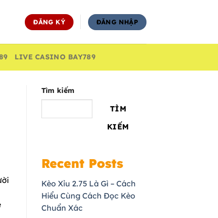
ĐĂNG KÝ
ĐĂNG NHẬP
89
LIVE CASINO BAY789
Tìm kiếm
TÌM
KIẾM
Recent Posts
ười
Kèo Xỉu 2.75 Là Gì – Cách
Hiểu Cùng Cách Đọc Kèo
e
Chuẩn Xác