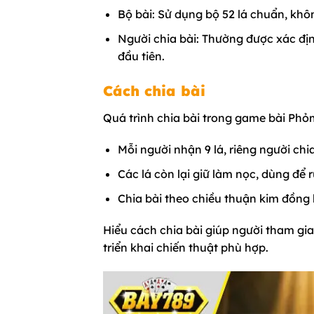
Bộ bài: Sử dụng bộ 52 lá chuẩn, khôn
Người chia bài: Thường được xác đị
đầu tiên.
Cách chia bài
Quá trình chia bài trong game bài Phỏ
Mỗi người nhận 9 lá, riêng người chia
Các lá còn lại giữ làm nọc, dùng để r
Chia bài theo chiều thuận kim đồng 
Hiểu cách chia bài giúp người tham gi
triển khai chiến thuật phù hợp.