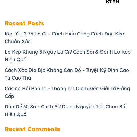
KIẾM
Recent Posts
Kèo Xỉu 2.75 Là Gì – Cách Hiểu Cùng Cách Đọc Kèo
Chuẩn Xác
Lô Kép Khung 3 Ngày Là Gì? Cách Soi & Đánh Lô Kép
Hiệu Quả
Cách Xóc Đĩa Bịp Không Cần Đồ – Tuyệt Kỹ Đỉnh Cao
Từ Cao Thủ
Casino Hải Phòng – Thông Tin Điểm Đến Giải Trí Đẳng
Cấp
Dàn Đề 30 Số – Cách Sử Dụng Nguyên Tắc Chọn Số
Hiệu Quả
Recent Comments