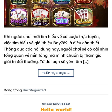
Khi người chơi mới tìm hiểu về cá cược trực tuyến,
việc tìm hiểu về giới thiệu Bay789 là điều cần thiết.
Thông qua các nội dung này, người chơi sẽ có cái nhìn
tổng quan về nền tảng mà mình chuẩn bị tham gia
giải trí đổi thưởng. Từ đó, bạn sẽ yên tâm […]
TIẾP TỤC ĐỌC
→
Đăng trong
Uncategorized
UNCATEGORIZED
Hello world!